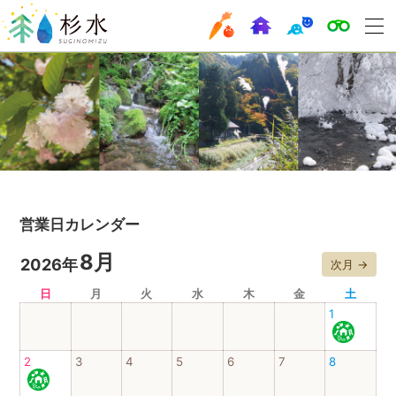
営業日カレンダー
8月
2026年
次月 →
日
月
火
水
木
金
土
1
2
3
4
5
6
7
8