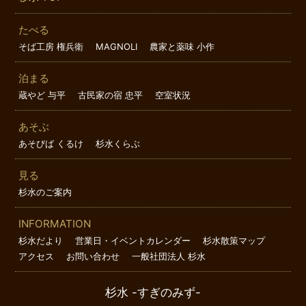
たべる
そば工房 権兵衛
MAGNOLI
農家と薬味 小作
泊まる
蔵やど 与平
古民家の宿 忠平
空室状況
あそぶ
あそびば くるけ
杉水くらぶ
見る
杉水のご案内
INFORMATION
杉水だより
営業日・イベントカレンダー
杉水散策マップ
アクセス
お問い合わせ
一般社団法人 杉水
杉水 -すぎのみず-