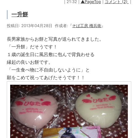
| 21:32 |
▲PageTop
|
コメント (2)
|
一升餅
投稿日: 2013年04月28日 作成者:『
そば工房 権兵衛
』
長男家族からお餅と写真が送られてきました。
「一升餅」だそうです！
１歳の誕生日に風呂敷に包んで背負わせる
縁起の良いお餅です。
「一生食べ物に不自由しないように」と
願をこめて祝ってあげたそうです！！