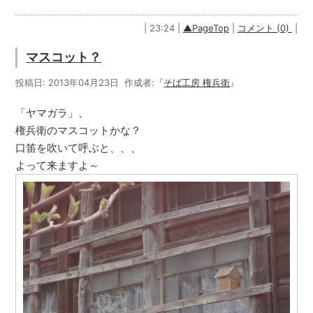
| 23:24 |
▲PageTop
|
コメント (0)
|
マスコット？
投稿日: 2013年04月23日 作成者:『
そば工房 権兵衛
』
「ヤマガラ」、
権兵衛のマスコットかな？
口笛を吹いて呼ぶと、、、
よって来ますよ～