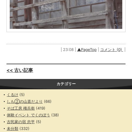
| 23:08 |
▲PageTop
|
コメント (0)
|
<< 古い記事
カテゴリー
くるけ
(5)
しも②の山直だより
(66)
そば工房 権兵衛
(419)
体験イベント でくのぼう
(38)
古民家の宿 忠平
(5)
未分類
(332)