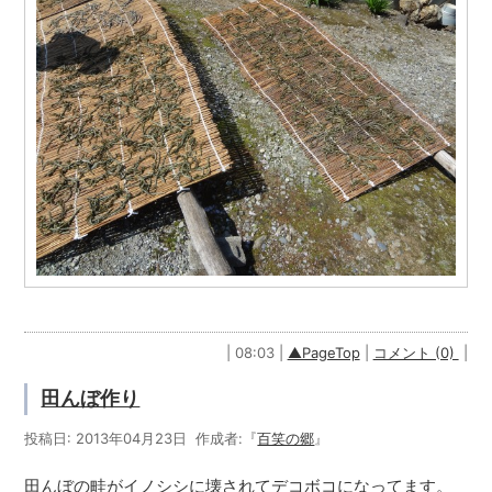
| 08:03 |
▲PageTop
|
コメント (0)
|
田んぼ作り
投稿日: 2013年04月23日 作成者:『
百笑の郷
』
田んぼの畦がイノシシに壊されてデコボコになってます。