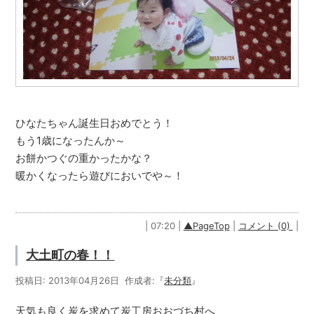
ひなたちゃん誕生日おめでとう！
もう1歳になったんか～
お餅かつぐの重かったかな？
暖かくなったら遊びにおいでや～！
| 07:20 |
▲PageTop
|
コメント (0)
|
大土町の春！！
投稿日: 2013年04月26日 作成者:『
未分類
』
天気も良く炭を求めて炭工房おおづち村へ