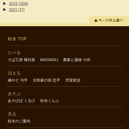
▶
2012
(309)
▶
2011
(17)
杉水 TOP
たべる
そば工房 権兵衛
MAGNOLI
農家と薬味 小作
泊まる
蔵やど 与平
古民家の宿 忠平
空室状況
あそぶ
あそびば くるけ
杉水くらぶ
見る
杉水のご案内