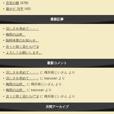
百笑の郷
(678)
蔵やど 与平
(45)
最新記事
涼しさを求めて・・・
梅雨の山村。
臨時休業のお知らせ。
次々と咲く花たち(^^♪
よろしくお願いします。
最新コメント
涼しさを求めて・・・
に
権兵衛じいさん
より
涼しさを求めて・・・
に
kazusan
より
梅雨の山村。
に
権兵衛じいさん
より
梅雨の山村。
に
kazusan
より
次々と咲く花たち(^^♪
に
権兵衛じいさん
より
月間アーカイブ