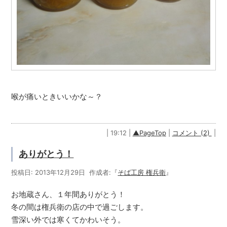
喉が痛いときいいかな～？
| 19:12 |
▲PageTop
|
コメント (2)
|
ありがとう！
投稿日: 2013年12月29日 作成者:『
そば工房 権兵衛
』
お地蔵さん、１年間ありがとう！
冬の間は権兵衛の店の中で過ごします。
雪深い外では寒くてかわいそう。