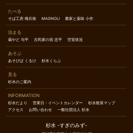
たべる
そば工房 権兵衛
MAGNOLI
農家と薬味 小作
泊まる
蔵やど 与平
古民家の宿 忠平
空室状況
あそぶ
あそびば くるけ
杉水くらぶ
見る
杉水のご案内
INFORMATION
杉水だより
営業日・イベントカレンダー
杉水散策マップ
アクセス
お問い合わせ
一般社団法人 杉水
杉水 -すぎのみず-