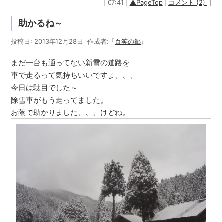
| 07:41 |
▲PageTop
|
コメント (2)
|
助かるね～
投稿日: 2013年12月28日 作成者:『
百笑の郷
』
まだ一台も通ってない新雪の道路を
車で走るって気持ちいいですよ、、、
今日は駄目でした～
除雪車がもう走ってました。
お蔭で助かりました、、、けどね。