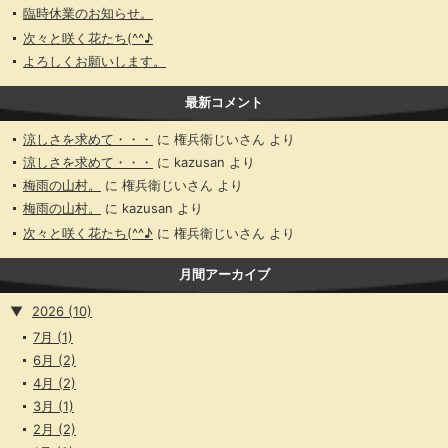
臨時休業のお知らせ。
次々と咲く花たち(^^♪
よろしくお願いします。
最新コメント
涼しさを求めて・・・
に
権兵衛じいさん
より
涼しさを求めて・・・
に
kazusan
より
梅雨の山村。
に
権兵衛じいさん
より
梅雨の山村。
に
kazusan
より
次々と咲く花たち(^^♪
に
権兵衛じいさん
より
月間アーカイブ
▼
2026
(10)
7月
(1)
6月
(2)
4月
(2)
3月
(1)
2月
(2)