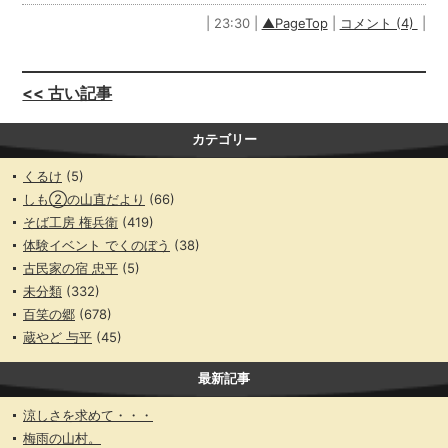
| 23:30 |
▲PageTop
|
コメント (4)
|
<< 古い記事
カテゴリー
くるけ
(5)
しも②の山直だより
(66)
そば工房 権兵衛
(419)
体験イベント でくのぼう
(38)
古民家の宿 忠平
(5)
未分類
(332)
百笑の郷
(678)
蔵やど 与平
(45)
最新記事
涼しさを求めて・・・
梅雨の山村。