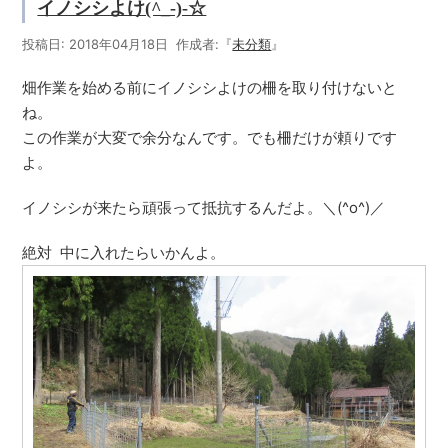
イノシシよけ(^_-)-☆
投稿日: 2018年04月18日 作成者:『
未分類
』
畑作業を始める前にイノシシよけの柵を取り付けないと
ね。
この作業が大変で余分なんです。でも柵だけが頼りです
よ。
イノシシが来たら頑張って抵抗するんだよ。＼(^o^)／
絶対 中に入れたらいかんよ。