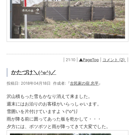
| 21:10 |
▲PageTop
|
コメント (2)
|
かたづけ＼(^o^)／
投稿日: 2018年04月18日 作成者:『
古民家の宿 忠平
』
沢山積もった雪もかなり消えて来ました。
週末にはお泊りのお客様がいらっしゃいます。
雪囲いを片付けていますよヽ(^o^)丿
雨が降る前に囲ってあった板を乾かして・・・
夕方には、ポツポツと雨が降ってきて大変でした。