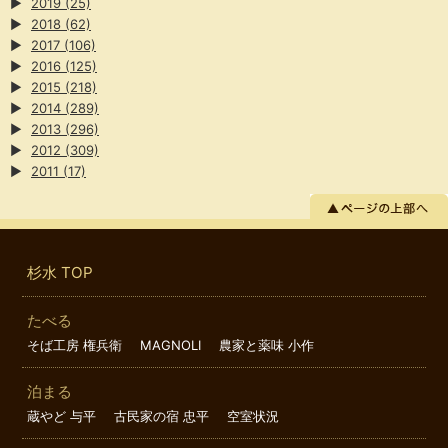
▶
2019
(25)
▶
2018
(62)
▶
2017
(106)
▶
2016
(125)
▶
2015
(218)
▶
2014
(289)
▶
2013
(296)
▶
2012
(309)
▶
2011
(17)
杉水 TOP
たべる
そば工房 権兵衛
MAGNOLI
農家と薬味 小作
泊まる
蔵やど 与平
古民家の宿 忠平
空室状況