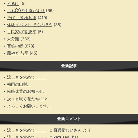
くるけ
(5)
しも②の山直だより
(66)
そば工房 権兵衛
(419)
体験イベント でくのぼう
(38)
古民家の宿 忠平
(5)
未分類
(332)
百笑の郷
(678)
蔵やど 与平
(45)
最新記事
涼しさを求めて・・・
梅雨の山村。
臨時休業のお知らせ。
次々と咲く花たち(^^♪
よろしくお願いします。
最新コメント
涼しさを求めて・・・
に
権兵衛じいさん
より
涼しさを求めて・・・
に
kazusan
より