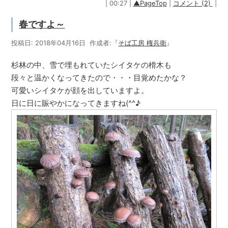
| 00:27 |
▲PageTop
|
コメント (2)
|
春ですよ～
投稿日: 2018年04月16日 作成者:『
そば工房 権兵衛
』
杉林の中、雪で埋もれていたシイタケの榾木も
段々と温かくなってきたので・・・目覚めたかな？
可愛いシイタケが顔を出していますよ。
日に日に賑やかになってきますね(^^♪