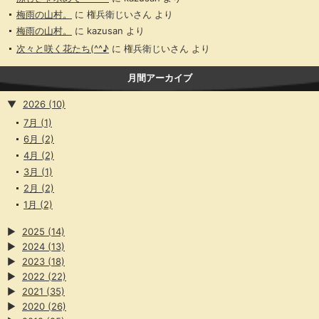
梅雨の山村。
に
権兵衛じいさん
より
梅雨の山村。
に
kazusan
より
次々と咲く花たち(^^♪
に
権兵衛じいさん
より
月間アーカイブ
▼
2026
(10)
7月
(1)
6月
(2)
4月
(2)
3月
(1)
2月
(2)
1月
(2)
▶
2025
(14)
▶
2024
(13)
▶
2023
(18)
▶
2022
(22)
▶
2021
(35)
▶
2020
(26)