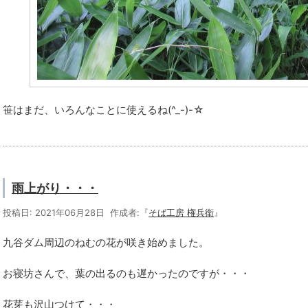
笹はまだ、いろんなことに使えるね(^_-)-☆
雨上がり・・・
投稿日: 2021年06月28日 作成者:『
そば工房 権兵衛
』
九谷ダム周辺のねむの花が咲き始めました。
お寝坊さんで、葉の出るのも遅かったのですが・・・
花芽も沢山つけて・・・