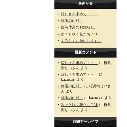
最新記事
涼しさを求めて・・・
梅雨の山村。
臨時休業のお知らせ。
次々と咲く花たち(^^♪
よろしくお願いします。
最新コメント
涼しさを求めて・・・
に
権兵
衛じいさん
より
涼しさを求めて・・・
に
kazusan
より
梅雨の山村。
に
権兵衛じいさ
ん
より
梅雨の山村。
に
kazusan
より
次々と咲く花たち(^^♪
に
権兵
衛じいさん
より
月間アーカイブ