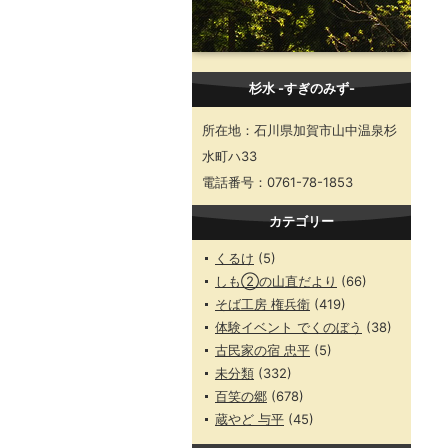
杉水 -すぎのみず-
所在地：石川県加賀市山中温泉杉
水町ハ33
電話番号：0761-78-1853
カテゴリー
くるけ
(5)
しも②の山直だより
(66)
そば工房 権兵衛
(419)
体験イベント でくのぼう
(38)
古民家の宿 忠平
(5)
未分類
(332)
百笑の郷
(678)
蔵やど 与平
(45)