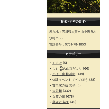
杉水 -すぎのみず-
所在地：石川県加賀市山中温泉杉
水町ハ33
電話番号：0761-78-1853
カテゴリー
くるけ
(5)
しも②の山直だより
(66)
そば工房 権兵衛
(419)
体験イベント でくのぼう
(38)
古民家の宿 忠平
(5)
未分類
(332)
百笑の郷
(678)
蔵やど 与平
(45)