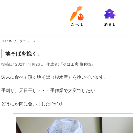
TOP
≫ ブログニュース
地そばを挽く。
投稿日: 2021年11月26日 作成者:『
そば工房 権兵衛
』
週末に食べて頂く地そば（杉水産）を挽いています。
手刈り、天日干し・・・手作業で大変でしたが
どうにか間に合いました(^o^)丿