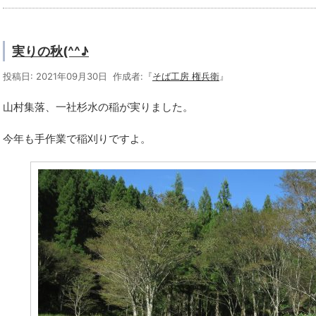
実りの秋(^^♪
投稿日: 2021年09月30日 作成者:『
そば工房 権兵衛
』
山村集落、一社杉水の稲が実りました。
今年も手作業で稲刈りですよ。