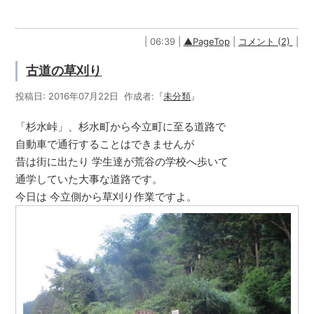
| 06:39 |
▲PageTop
|
コメント (2)
|
古道の草刈り
投稿日: 2016年07月22日 作成者:『
未分類
』
「杉水峠」、杉水町から今立町に至る道路で
自動車で通行することはできませんが
昔は街に出たり 学生達が荒谷の学校へ歩いて
通学していた大事な道路です。
今日は 今立側から草刈り作業ですよ。