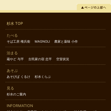
杉水 TOP
たべる
そば工房 権兵衛
MAGNOLI
農家と薬味 小作
泊まる
蔵やど 与平
古民家の宿 忠平
空室状況
あそぶ
あそびば くるけ
杉水くらぶ
見る
杉水のご案内
INFORMATION