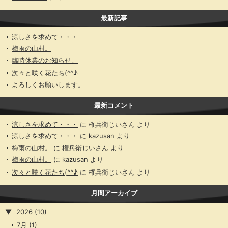
最新記事
涼しさを求めて・・・
梅雨の山村。
臨時休業のお知らせ。
次々と咲く花たち(^^♪
よろしくお願いします。
最新コメント
涼しさを求めて・・・
に
権兵衛じいさん
より
涼しさを求めて・・・
に
kazusan
より
梅雨の山村。
に
権兵衛じいさん
より
梅雨の山村。
に
kazusan
より
次々と咲く花たち(^^♪
に
権兵衛じいさん
より
月間アーカイブ
▼
2026
(10)
7月
(1)