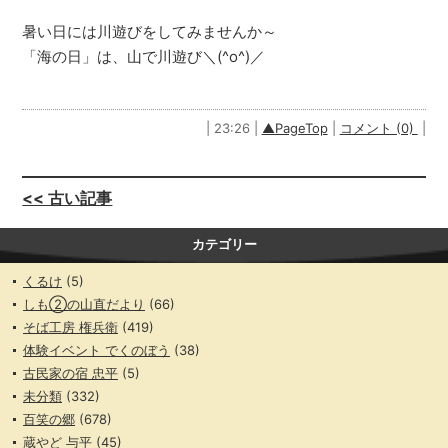
暑い日には川遊びをしてみませんか～
「海の日」は、山で川遊び＼(^o^)／
| 23:26 |
▲PageTop
|
コメント (0)
|
<< 古い記事
カテゴリー
くるけ
(5)
しも②の山直だより
(66)
そば工房 権兵衛
(419)
体験イベント でくのぼう
(38)
古民家の宿 忠平
(5)
未分類
(332)
百笑の郷
(678)
蔵やど 与平
(45)