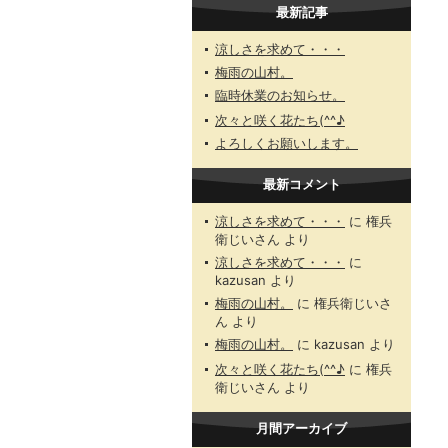
最新記事
涼しさを求めて・・・
梅雨の山村。
臨時休業のお知らせ。
次々と咲く花たち(^^♪
よろしくお願いします。
最新コメント
涼しさを求めて・・・
に
権兵
衛じいさん
より
涼しさを求めて・・・
に
kazusan
より
梅雨の山村。
に
権兵衛じいさ
ん
より
梅雨の山村。
に
kazusan
より
次々と咲く花たち(^^♪
に
権兵
衛じいさん
より
月間アーカイブ