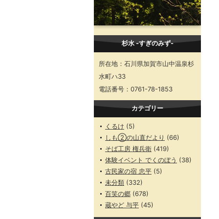
杉水 -すぎのみず-
所在地：石川県加賀市山中温泉杉
水町ハ33
電話番号：0761-78-1853
カテゴリー
くるけ
(5)
しも②の山直だより
(66)
そば工房 権兵衛
(419)
体験イベント でくのぼう
(38)
古民家の宿 忠平
(5)
未分類
(332)
百笑の郷
(678)
蔵やど 与平
(45)