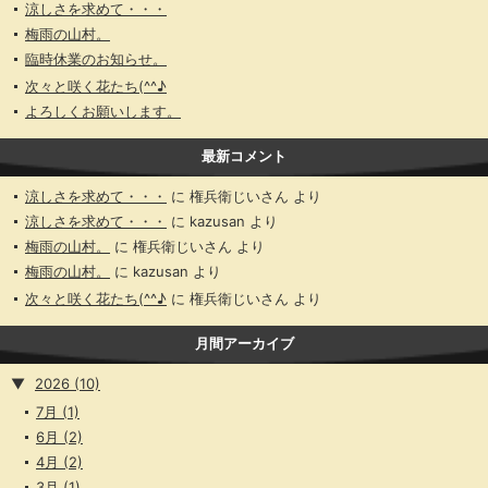
涼しさを求めて・・・
梅雨の山村。
臨時休業のお知らせ。
次々と咲く花たち(^^♪
よろしくお願いします。
最新コメント
涼しさを求めて・・・
に
権兵衛じいさん
より
涼しさを求めて・・・
に
kazusan
より
梅雨の山村。
に
権兵衛じいさん
より
梅雨の山村。
に
kazusan
より
次々と咲く花たち(^^♪
に
権兵衛じいさん
より
月間アーカイブ
▼
2026
(10)
7月
(1)
6月
(2)
4月
(2)
3月
(1)