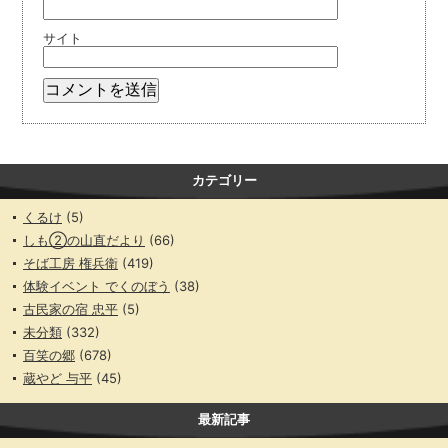
サイト
カテゴリー
くるけ
(5)
しも②の山直だより
(66)
そば工房 権兵衛
(419)
体験イベント でくのぼう
(38)
古民家の宿 忠平
(5)
未分類
(332)
百笑の郷
(678)
蔵やど 与平
(45)
最新記事