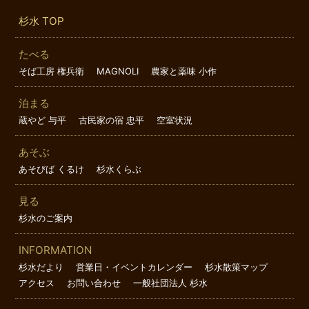
杉水 TOP
たべる
そば工房 権兵衛
MAGNOLI
農家と薬味 小作
泊まる
蔵やど 与平
古民家の宿 忠平
空室状況
あそぶ
あそびば くるけ
杉水くらぶ
見る
杉水のご案内
INFORMATION
杉水だより
営業日・イベントカレンダー
杉水散策マップ
アクセス
お問い合わせ
一般社団法人 杉水