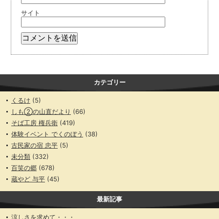
サイト
カテゴリー
くるけ
(5)
しも②の山直だより
(66)
そば工房 権兵衛
(419)
体験イベント でくのぼう
(38)
古民家の宿 忠平
(5)
未分類
(332)
百笑の郷
(678)
蔵やど 与平
(45)
最新記事
涼しさを求めて・・・