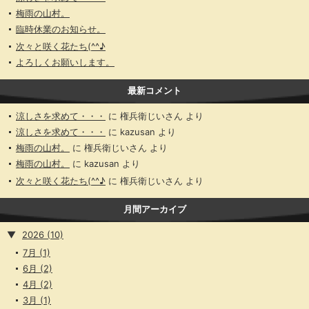
梅雨の山村。
臨時休業のお知らせ。
次々と咲く花たち(^^♪
よろしくお願いします。
最新コメント
涼しさを求めて・・・
に
権兵衛じいさん
より
涼しさを求めて・・・
に
kazusan
より
梅雨の山村。
に
権兵衛じいさん
より
梅雨の山村。
に
kazusan
より
次々と咲く花たち(^^♪
に
権兵衛じいさん
より
月間アーカイブ
▼
2026
(10)
7月
(1)
6月
(2)
4月
(2)
3月
(1)