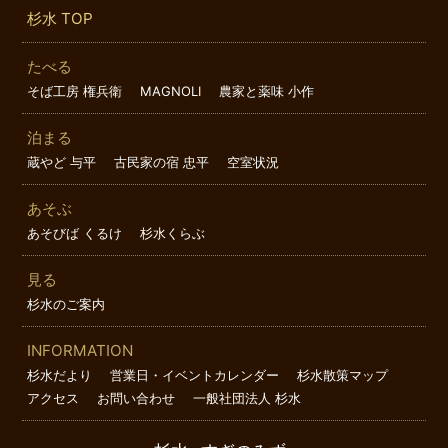
杉水 TOP
たべる
そば工房 権兵衛
MAGNOLI
農家と薬味 小作
泊まる
蔵やど 与平
古民家の宿 忠平
空室状況
あそぶ
あそびば くるけ
杉水くらぶ
見る
杉水のご案内
INFORMATION
杉水だより
営業日・イベントカレンダー
杉水散策マップ
アクセス
お問い合わせ
一般社団法人 杉水