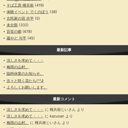
そば工房 権兵衛
(419)
体験イベント でくのぼう
(38)
古民家の宿 忠平
(5)
未分類
(332)
百笑の郷
(678)
蔵やど 与平
(45)
最新記事
涼しさを求めて・・・
梅雨の山村。
臨時休業のお知らせ。
次々と咲く花たち(^^♪
よろしくお願いします。
最新コメント
涼しさを求めて・・・
に
権兵衛じいさん
より
涼しさを求めて・・・
に
kazusan
より
梅雨の山村。
に
権兵衛じいさん
より