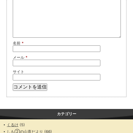
名前
*
メール
*
サイト
カテゴリー
くるけ
(5)
しも②の山直だより
(66)