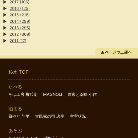
▶
2017
(106)
▶
2016
(125)
▶
2015
(218)
▶
2014
(289)
▶
2013
(296)
▶
2012
(309)
▶
2011
(17)
杉水 TOP
たべる
そば工房 権兵衛
MAGNOLI
農家と薬味 小作
泊まる
蔵やど 与平
古民家の宿 忠平
空室状況
あそぶ