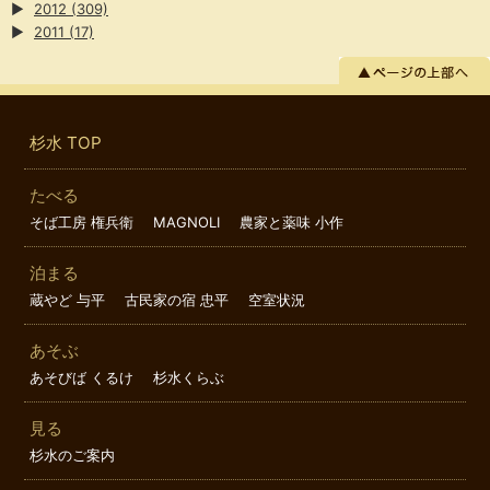
▶
2012
(309)
▶
2011
(17)
杉水 TOP
たべる
そば工房 権兵衛
MAGNOLI
農家と薬味 小作
泊まる
蔵やど 与平
古民家の宿 忠平
空室状況
あそぶ
あそびば くるけ
杉水くらぶ
見る
杉水のご案内