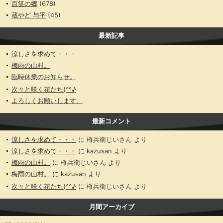
百笑の郷
(678)
蔵やど 与平
(45)
最新記事
涼しさを求めて・・・
梅雨の山村。
臨時休業のお知らせ。
次々と咲く花たち(^^♪
よろしくお願いします。
最新コメント
涼しさを求めて・・・
に
権兵衛じいさん
より
涼しさを求めて・・・
に
kazusan
より
梅雨の山村。
に
権兵衛じいさん
より
梅雨の山村。
に
kazusan
より
次々と咲く花たち(^^♪
に
権兵衛じいさん
より
月間アーカイブ