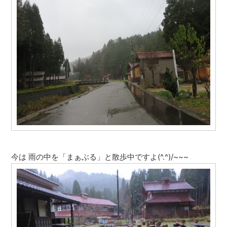
今は 雨の中を「まぁぶる」と散歩中ですよ(^.^)/~~~