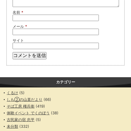
名前
*
メール
*
サイト
カテゴリー
くるけ
(5)
しも②の山直だより
(66)
そば工房 権兵衛
(419)
体験イベント でくのぼう
(38)
古民家の宿 忠平
(5)
未分類
(332)