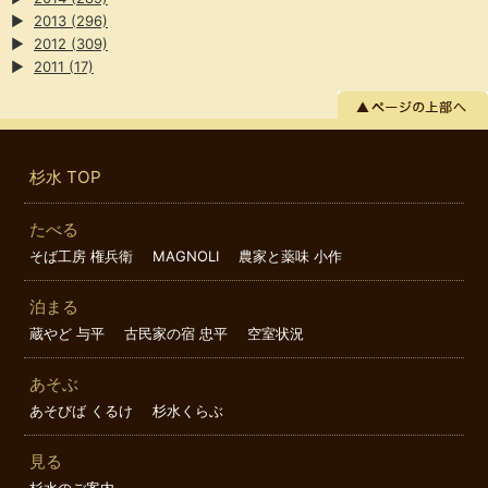
▶
2013
(296)
▶
2012
(309)
▶
2011
(17)
杉水 TOP
たべる
そば工房 権兵衛
MAGNOLI
農家と薬味 小作
泊まる
蔵やど 与平
古民家の宿 忠平
空室状況
あそぶ
あそびば くるけ
杉水くらぶ
見る
杉水のご案内