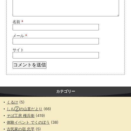
名前
*
メール
*
サイト
カテゴリー
くるけ
(5)
しも②の山直だより
(66)
そば工房 権兵衛
(419)
体験イベント でくのぼう
(38)
古民家の宿 忠平
(5)