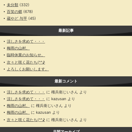
未分類
(332)
百笑の郷
(678)
蔵やど 与平
(45)
最新記事
涼しさを求めて・・・
梅雨の山村。
臨時休業のお知らせ。
次々と咲く花たち(^^♪
よろしくお願いします。
最新コメント
涼しさを求めて・・・
に
権兵衛じいさん
より
涼しさを求めて・・・
に
kazusan
より
梅雨の山村。
に
権兵衛じいさん
より
梅雨の山村。
に
kazusan
より
次々と咲く花たち(^^♪
に
権兵衛じいさん
より
月間アーカイブ