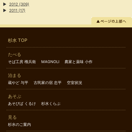
▶
2012
(309)
▶
2011
(17)
杉水 TOP
たべる
そば工房 権兵衛
MAGNOLI
農家と薬味 小作
泊まる
蔵やど 与平
古民家の宿 忠平
空室状況
あそぶ
あそびば くるけ
杉水くらぶ
見る
杉水のご案内