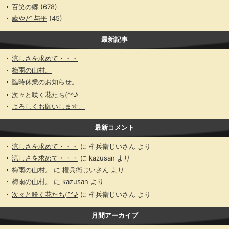
百笑の郷
(678)
蔵やど 与平
(45)
最新記事
涼しさを求めて・・・
梅雨の山村。
臨時休業のお知らせ。
次々と咲く花たち(^^♪
よろしくお願いします。
最新コメント
涼しさを求めて・・・
に
権兵衛じいさん
より
涼しさを求めて・・・
に
kazusan
より
梅雨の山村。
に
権兵衛じいさん
より
梅雨の山村。
に
kazusan
より
次々と咲く花たち(^^♪
に
権兵衛じいさん
より
月間アーカイブ