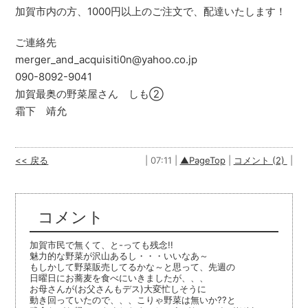
加賀市内の方、1000円以上のご注文で、配達いたします！
ご連絡先
merger_and_acquisiti0n@yahoo.co.jp
090-8092-9041
加賀最奥の野菜屋さん しも②
霜下 靖允
<< 戻る
| 07:11 |
▲PageTop
|
コメント (2)
|
コメント
加賀市民で無くて、と-っても残念!!
魅力的な野菜が沢山あるし・・・いいなあ～
もしかして野菜販売してるかな～と思って、先週の
日曜日にお蕎麦を食べにいきましたが、、、
お母さんが(お父さんもデス)大変忙しそうに
動き回っていたので、、、こりゃ野菜は無いか??と