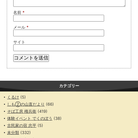
名前
*
メール
*
サイト
カテゴリー
くるけ
(5)
しも②の山直だより
(66)
そば工房 権兵衛
(419)
体験イベント でくのぼう
(38)
古民家の宿 忠平
(5)
未分類
(332)