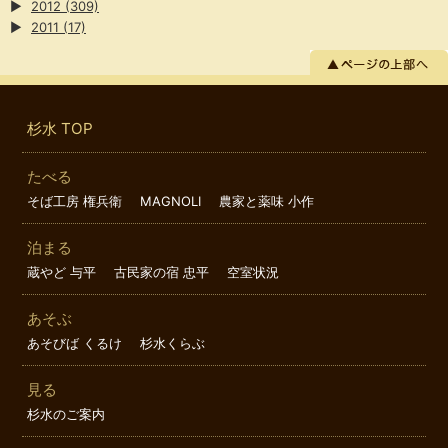
▶
2012
(309)
▶
2011
(17)
杉水 TOP
たべる
そば工房 権兵衛
MAGNOLI
農家と薬味 小作
泊まる
蔵やど 与平
古民家の宿 忠平
空室状況
あそぶ
あそびば くるけ
杉水くらぶ
見る
杉水のご案内