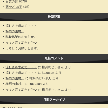
百笑の郷
(678)
蔵やど 与平
(45)
最新記事
涼しさを求めて・・・
梅雨の山村。
臨時休業のお知らせ。
次々と咲く花たち(^^♪
よろしくお願いします。
最新コメント
涼しさを求めて・・・
に
権兵衛じいさん
より
涼しさを求めて・・・
に
kazusan
より
梅雨の山村。
に
権兵衛じいさん
より
梅雨の山村。
に
kazusan
より
次々と咲く花たち(^^♪
に
権兵衛じいさん
より
月間アーカイブ