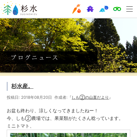
杉水産。
投稿日: 2018年08月20日 作成者:『
しも②の山直だより
』
お盆も終わり、涼しくなってきましたねー！
今、しも②農場では、果菜類がたくさん稔っています。
ミニトマト、