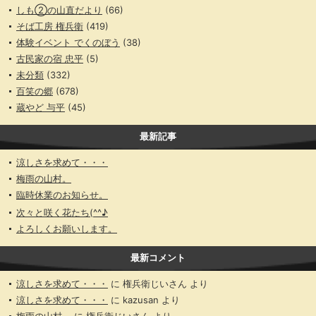
しも②の山直だより
(66)
そば工房 権兵衛
(419)
体験イベント でくのぼう
(38)
古民家の宿 忠平
(5)
未分類
(332)
百笑の郷
(678)
蔵やど 与平
(45)
最新記事
涼しさを求めて・・・
梅雨の山村。
臨時休業のお知らせ。
次々と咲く花たち(^^♪
よろしくお願いします。
最新コメント
涼しさを求めて・・・
に
権兵衛じいさん
より
涼しさを求めて・・・
に
kazusan
より