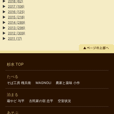
▶
2018
(62)
▶
2017
(106)
▶
2016
(125)
▶
2015
(218)
▶
2014
(289)
▶
2013
(296)
▶
2012
(309)
▶
2011
(17)
杉水 TOP
たべる
そば工房 権兵衛
MAGNOLI
農家と薬味 小作
泊まる
蔵やど 与平
古民家の宿 忠平
空室状況
あそぶ