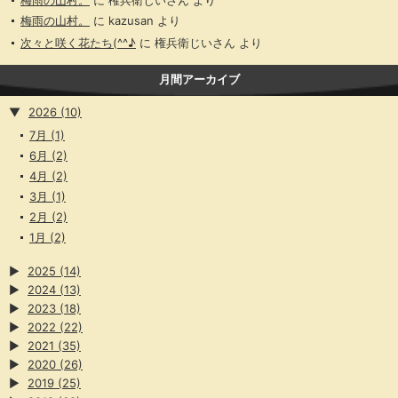
梅雨の山村。
に
権兵衛じいさん
より
梅雨の山村。
に
kazusan
より
次々と咲く花たち(^^♪
に
権兵衛じいさん
より
月間アーカイブ
▼
2026
(10)
7月
(1)
6月
(2)
4月
(2)
3月
(1)
2月
(2)
1月
(2)
▶
2025
(14)
▶
2024
(13)
▶
2023
(18)
▶
2022
(22)
▶
2021
(35)
▶
2020
(26)
▶
2019
(25)