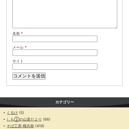
名前
*
メール
*
サイト
カテゴリー
くるけ
(5)
しも②の山直だより
(66)
そば工房 権兵衛
(419)