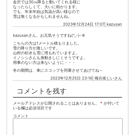
金沢では30㎝降ると動いてくれる様に
なったらしくて、大いに助かります。
でも、年末年始は気温が高い様なので
雪は無くなるかもしれませんね。
2023年12月24日 17:07| kazusan
kazusanさん、お元気そうですね(^_-)-☆
こちらの方は1メートル積もりました。
雪の降り方が激しいです。
山村の杉水も雪に埋もれていますよ。
イノシシさんも身動きしにくそうですよ。
用事のない方は来ないように・・・
冬の期間は、車にスコップを同乗させてあげてね～
2023年12月25日 23:16| 権兵衛じいさん
コメントを残す
メールアドレスが公開されることはありません。
*
が付いて
いる欄は必須項目です
コメント