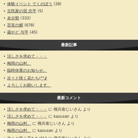
体験イベント でくのぼう
(38)
古民家の宿 忠平
(5)
未分類
(332)
百笑の郷
(678)
蔵やど 与平
(45)
最新記事
涼しさを求めて・・・
梅雨の山村。
臨時休業のお知らせ。
次々と咲く花たち(^^♪
よろしくお願いします。
最新コメント
涼しさを求めて・・・
に
権兵衛じいさん
より
涼しさを求めて・・・
に
kazusan
より
梅雨の山村。
に
権兵衛じいさん
より
梅雨の山村。
に
kazusan
より