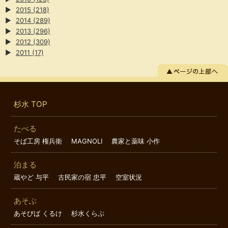
▶
2015
(218)
▶
2014
(289)
▶
2013
(296)
▶
2012
(309)
▶
2011
(17)
杉水 TOP
たべる
そば工房 権兵衛
MAGNOLI
農家と薬味 小作
泊まる
蔵やど 与平
古民家の宿 忠平
空室状況
あそぶ
あそびば くるけ
杉水くらぶ